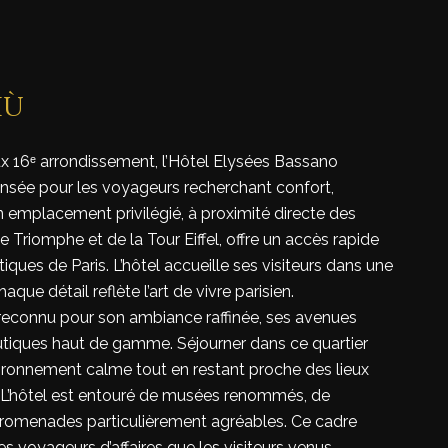
iù
ux 16ᵉ arrondissement, l’Hôtel Elysées Bassano
nsée pour les voyageurs recherchant confort,
on emplacement privilégié, à proximité directe des
 Triomphe et de la Tour Eiffel, offre un accès rapide
iques de Paris. L’hôtel accueille ses visiteurs dans une
ue détail reflète l’art de vivre parisien.
reconnu pour son ambiance raffinée, ses avenues
utiques haut de gamme. Séjourner dans ce quartier
vironnement calme tout en restant proche des lieux
s. L’hôtel est entouré de musées renommés, de
promenades particulièrement agréables. Ce cadre
es voyageurs d’affaires que les visiteurs venus