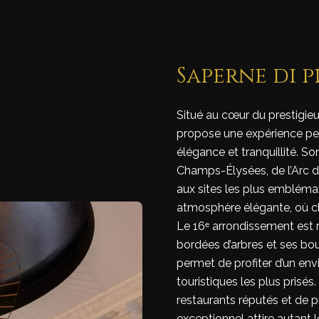
Saperne di p
Situé au cœur du prestigie
propose une expérience pe
élégance et tranquillité. S
Champs-Élysées, de l’Arc de
aux sites les plus emblémat
atmosphère élégante, où chaq
Le 16ᵉ arrondissement est 
bordées d’arbres et ses bo
permet de profiter d’un en
touristiques les plus prisé
restaurants réputés et de 
exceptionnel attire autant l