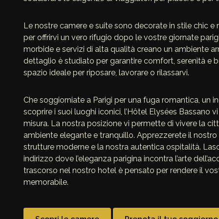
Le nostre camere e suite sono decorate in stile chic e
per offrirvi un vero rifugio dopo le vostre giornate parigi
morbide e servizi di alta qualità creano un ambiente a
dettaglio è studiato per garantire comfort, serenità e 
spazio ideale per riposare, lavorare o rilassarvi.
Che soggiorniate a Parigi per una fuga romantica, un in
scoprire i suoi luoghi iconici, l’Hôtel Elysées Bassano v
misura. La nostra posizione vi permette di vivere la ci
ambiente elegante e tranquillo. Apprezzerete il nostro s
strutture moderne e la nostra autentica ospitalità. Las
indirizzo dove l’eleganza parigina incontra l’arte dell
trascorso nel nostro hotel è pensato per rendere il vo
memorabile.