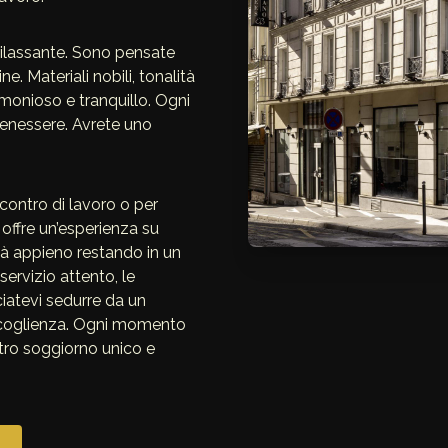
 rilassante. Sono pensate
ne. Materiali nobili, tonalità
rmonioso e tranquillo. Ogni
benessere. Avrete uno
contro di lavoro o per
i offre un’esperienza su
ttà appieno restando in un
ervizio attento, le
ciatevi sedurre da un
’accoglienza. Ogni momento
stro soggiorno unico e