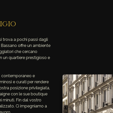
igio
si trova a pochi passi dagli
s Bassano offre un ambiente
aggiatori che cercano
n un quartiere prestigioso e
ign contemporaneo e
inosi e curati per rendere
ostra posizione privilegiata,
taigne con le sue boutique
hi minuti. Fin dal vostro
onalizzato. Ci impegniamo a
lavoro.