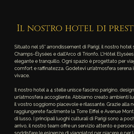
Il nostro hotel di prest
Situato nel 16° arrondissement di Parigi, il nostro hotel 
Champs-Élysées e dall’Arco di Trionfo. L’Hôtel Elysée
elegante e tranquillo. Ogni spazio è progettato per vi
comfort e raffinatezza. Godetevi un’atmosfera serena i
vivace.
Il nostro hotel a 4 stelle unisce fascino parigino, des
un’atmosfera accogliente. Abbiamo creato ambienti lum
il vostro soggiorno piacevole e rilassante. Grazie alla n
raggiungerete facilmente la Torre Eiffel e Avenue Mon
di lusso. I principali luoghi culturali di Parigi sono a poc
arrivo, il nostro team offre un servizio attento e pers
soddisfare le esigenze di viaggiatori per piacere e per 